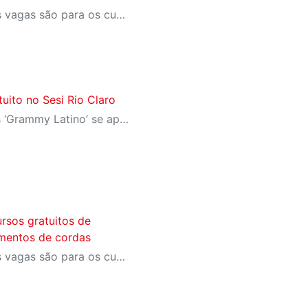
Na unidade de Rio Claro, as vagas são para os cursos de cordas friccionadas. As inscrições já estão abertas
uito no Sesi Rio Claro
Ganhadora de dois prêmios ‘Grammy Latino’ se apresenta no dia 02/08; ingressos já podem ser reservados
rsos gratuitos de
umentos de cordas
Na unidade de Rio Claro, as vagas são para os cursos de cordas friccionadas. As inscrições já estão abertas