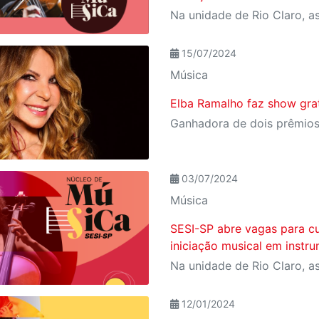
15/07/2024
Música
Elba Ramalho faz show grat
03/07/2024
Música
SESI-SP abre vagas para cu
iniciação musical em instr
12/01/2024