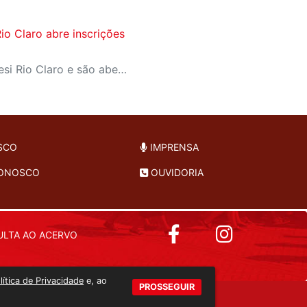
io Claro abre inscrições
Aulas acontecem no CAT Sesi Rio Claro e são abertas para o público geral de forma gratuita; interessados podem realizar a matrícula a partir de 15 de janeiro
SCO
IMPRENSA
CONOSCO
OUVIDORIA
LTA AO ACERVO
lítica de Privacidade
e, ao
PROSSEGUIR