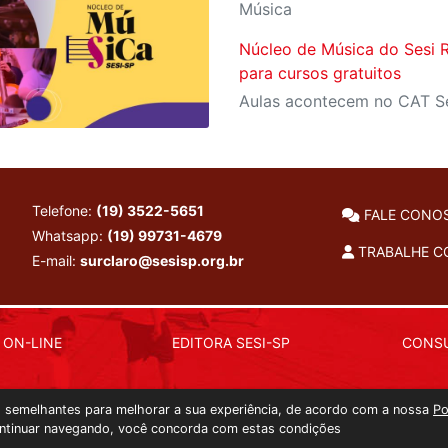
Música
Núcleo de Música do Sesi R
para cursos gratuitos
Telefone:
(19) 3522-5651
FALE CONO
Whatsapp:
(19) 99731-4679
TRABALHE 
E-mail:
surclaro@sesisp.org.br
 ON-LINE
EDITORA SESI-SP
CONSU
as semelhantes para melhorar a sua experiência, de acordo com a nossa
Po
ntinuar navegando, você concorda com estas condições
Copyright 2026 © Todos os direitos reservados. -
kzc