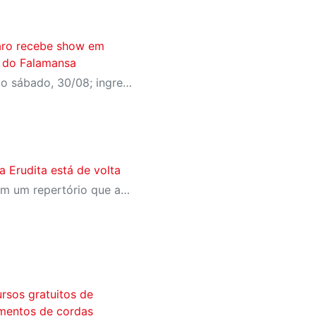
laro recebe show em
 do Falamansa
Evento acontece no próximo sábado, 30/08; ingressos são gratuitos e disponíveis para reserva no Meu Sesi
 Erudita está de volta
Apresentações gratuitas com um repertório que abrange desde a forma mais tradicional desse gênero até versões populares
rsos gratuitos de
umentos de cordas