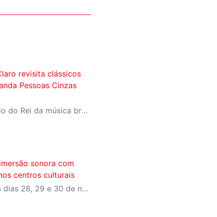
laro revisita clássicos
anda Pessoas Cinzas
Tributo percorre o repertório do Rei da música brasileira dos anos 1960 até os anos 1990, do rock ao brega-romântico
 imersão sonora com
os centros culturais
A mostra acontece entre os dias 28, 29 e 30 de novembro nos Centros Culturais SESI