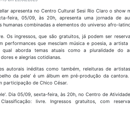
llar apresenta no Centro Cultural Sesi Rio Claro o show m
xta-feira, 05/09, às 20h, apresenta uma jornada de au
s humanas combinadas a elementos do universo afro-latino
re. Os ingressos, que são gratuitos, já podem ser reser
m performances que mesclam música e poesia, a artista
no qual aborda temas atuais como a pluralidade do a
 dores e alegrias cotidianas.
s autorais inéditas como também, releituras de artist
pelho da pele’ é um álbum em pré-produção da cantora.
m participação de Chico César.
le'. Dia 05/09, sexta-feira, às 20h, no Centro de Atividad
 Classificação: livre. Ingressos gratuitos, com rese