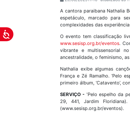
visuais
A cantora paraibana Nathalia Be
que
espetáculo, marcado para se
usam
complexidades das experiência
um
Acessibilidade
leitor
O evento tem classificação liv
de
www.sesisp.org.br/eventos
. Co
tela;
vibrante e multissensorial 
Pressione
ancestralidade, o feminismo, as
Control-
F10
Nathalia exibe algumas cançõe
para
França e Zé Ramalho. ‘Pelo es
abrir
primeiro álbum, ‘Catavento’, co
um
SERVIÇO -
'Pelo espelho da pe
menu
29, 441, Jardim Floridiana).
de
(www.sesisp.org.br/eventos).
acessibilidade.