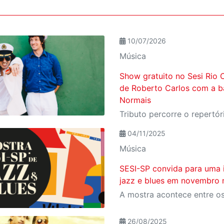
10/07/2026
Música
Show gratuito no Sesi Rio C
de Roberto Carlos com a b
Normais
04/11/2025
Música
SESI-SP convida para uma
jazz e blues em novembro n
26/08/2025