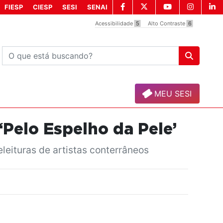
FIESP
CIESP
SESI
SENAI
Acessibilidade
5
Alto Contraste
6
MEU SESI
‘Pelo Espelho da Pele’
leituras de artistas conterrâneos