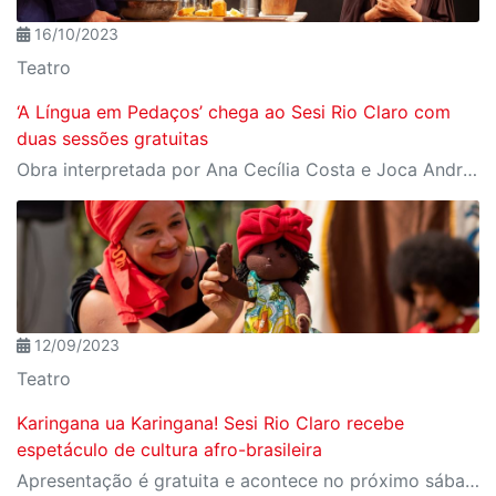
16/10/2023
Teatro
‘A Língua em Pedaços’ chega ao Sesi Rio Claro com
duas sessões gratuitas
Obra interpretada por Ana Cecília Costa e Joca Andreazza narra a vida e o pensamento de Teresa d´Ávila
12/09/2023
Teatro
Karingana ua Karingana! Sesi Rio Claro recebe
espetáculo de cultura afro-brasileira
Apresentação é gratuita e acontece no próximo sábado, 16/09; ingressos já podem ser reservados