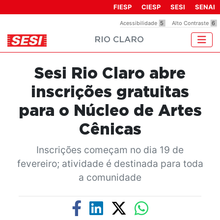
Observação:
FIESP
CIESP
SESI
SENAI
este
Acessibilidade
5
Alto Contraste
6
site
RIO CLARO
inclui
um
sistema
Sesi Rio Claro abre
de
acessibilidade.
inscrições gratuitas
para o Núcleo de Artes
Cênicas
Inscrições começam no dia 19 de
fevereiro; atividade é destinada para toda
a comunidade