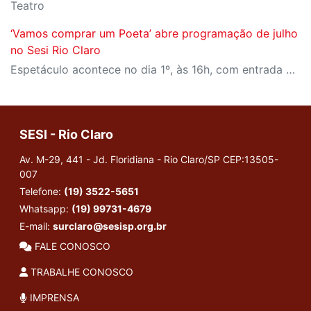
Teatro
‘Vamos comprar um Poeta’ abre programação de julho
no Sesi Rio Claro
Espetáculo acontece no dia 1º, às 16h, com entrada gratuita no teatro; reservas estão abertas
SESI - Rio Claro
Av. M-29, 441 - Jd. Floridiana - Rio Claro/SP
CEP:13505-
007
Telefone:
(19) 3522-5651
Whatsapp:
(19) 99731-4679
E-mail:
surclaro@sesisp.org.br
FALE CONOSCO
TRABALHE CONOSCO
IMPRENSA