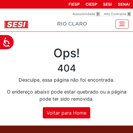
Observação:
FIESP
CIESP
SESI
SENAI
este
Acessibilidade
5
Alto Contraste
6
site
RIO CLARO
inclui
um
sistema
Acessibilidade
de
Ops!
acessibilidade.
404
Desculpe, essa página não foi encontrada.
O endereço abaixo pode estar quebrado ou a página
pode ter sido removida.
Voltar para Home