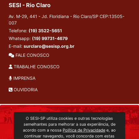
SESI - Rio Claro
Av. M-29, 441 - Jd. Floridiana - Rio Claro/SP
CEP:13505-
007
Telefone:
(19) 3522-5651
Whatsapp:
(19) 99731-4679
E-mail:
surclaro@sesisp.org.br
FALE CONOSCO
TRABALHE CONOSCO
IMPRENSA
OUVIDORIA
INSTITUCIONAL
O SESI-SP utiliza cookies e outras tecnologias
TRANSMISSÃO ON-LINE
semelhantes para melhorar a sua experiência, de
EDITORA SESI-SP
acordo com a nossa
Política de Privacidade
e, ao
CONSULTA AO ACERVO
continuar navegando, você concorda com estas