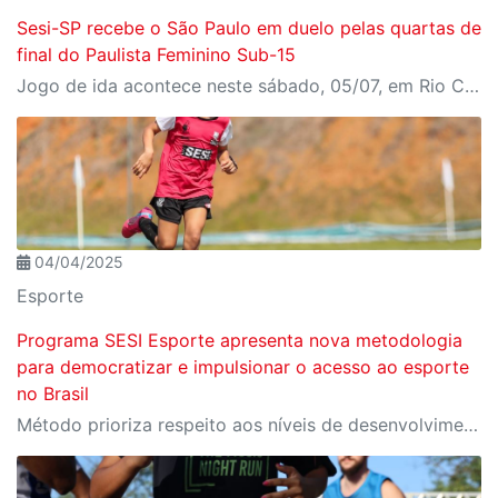
Sesi-SP recebe o São Paulo em duelo pelas quartas de
final do Paulista Feminino Sub-15
Jogo de ida acontece neste sábado, 05/07, em Rio Claro
04/04/2025
Esporte
Programa SESI Esporte apresenta nova metodologia
para democratizar e impulsionar o acesso ao esporte
no Brasil
Método prioriza respeito aos níveis de desenvolvimento esportivo de cada aluno ou atleta, garantindo uma evolução gradual e saudável na formação de novos talentos, até chegar ao alto rendimento