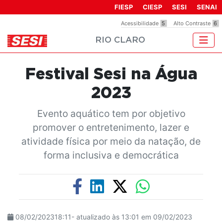
Observação:
FIESP
CIESP
SESI
SENAI
este
Acessibilidade
5
Alto Contraste
6
site
RIO CLARO
inclui
um
sistema
Festival Sesi na Água
de
acessibilidade.
2023
Evento aquático tem por objetivo
promover o entretenimento, lazer e
atividade física por meio da natação, de
forma inclusiva e democrática
08/02/202318:11- atualizado às 13:01 em 09/02/2023