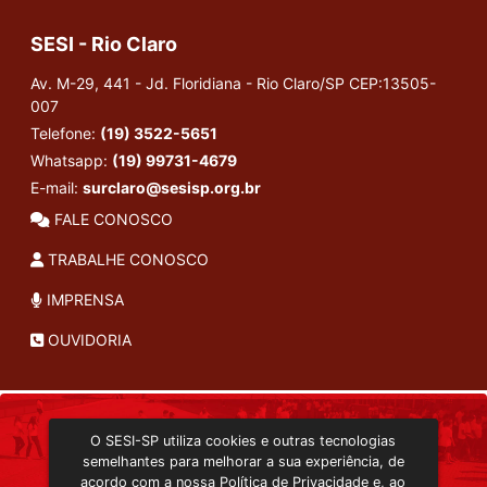
SESI - Rio Claro
Av. M-29, 441 - Jd. Floridiana - Rio Claro/SP
CEP:13505-
007
Telefone:
(19) 3522-5651
Whatsapp:
(19) 99731-4679
E-mail:
surclaro@sesisp.org.br
FALE CONOSCO
TRABALHE CONOSCO
IMPRENSA
OUVIDORIA
INSTITUCIONAL
O SESI-SP utiliza cookies e outras tecnologias
TRANSMISSÃO ON-LINE
semelhantes para melhorar a sua experiência, de
EDITORA SESI-SP
acordo com a nossa
Política de Privacidade
e, ao